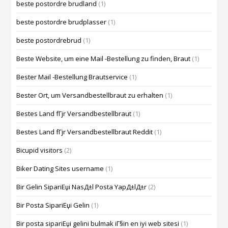
beste postordre brudland
(1)
beste postordre brudplasser
(1)
beste postordrebrud
(1)
Beste Website, um eine Mail -Bestellung zu finden, Braut
(1)
Bester Mail -Bestellung Brautservice
(1)
Bester Ort, um Versandbestellbraut zu erhalten
(1)
Bestes Land fГјr Versandbestellbraut
(1)
Bestes Land fГјr Versandbestellbraut Reddit
(1)
Bicupid visitors
(2)
Biker Dating Sites username
(1)
Bir Gelin SipariЕџi NasД±l Posta YapД±lД±r
(2)
Bir Posta SipariЕџi Gelin
(1)
Bir posta sipariЕџi gelini bulmak iГ§in en iyi web sitesi
(1)