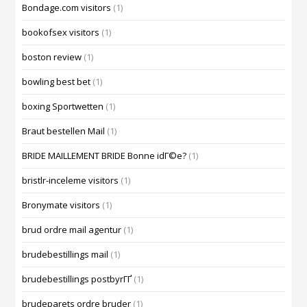
Bondage.com visitors
(1)
bookofsex visitors
(1)
boston review
(1)
bowling best bet
(1)
boxing Sportwetten
(1)
Braut bestellen Mail
(1)
BRIDE MAILLEMENT BRIDE Bonne idГ©e?
(1)
bristlr-inceleme visitors
(1)
Bronymate visitors
(1)
brud ordre mail agentur
(1)
brudebestillings mail
(1)
brudebestillings postbyrГҐ
(1)
brudeparets ordre bruder
(1)