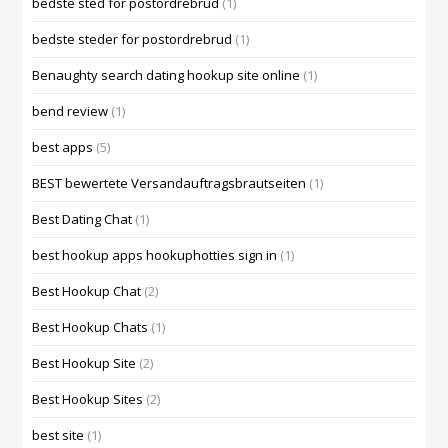
bedste sted for postordrebrud
(1)
bedste steder for postordrebrud
(1)
Benaughty search dating hookup site online
(1)
bend review
(1)
best apps
(5)
BEST bewertete Versandauftragsbrautseiten
(1)
Best Dating Chat
(1)
best hookup apps hookuphotties sign in
(1)
Best Hookup Chat
(2)
Best Hookup Chats
(1)
Best Hookup Site
(2)
Best Hookup Sites
(2)
best site
(1)