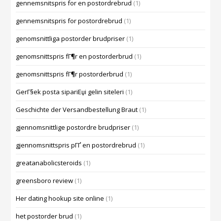
gennemsnitspris for en postordrebrud
(1)
gennemsnitspris for postordrebrud
(1)
genomsnittliga postorder brudpriser
(1)
genomsnittspris fГ¶r en postorderbrud
(1)
genomsnittspris fГ¶r postorderbrud
(1)
GerГ§ek posta sipariЕџi gelin siteleri
(1)
Geschichte der Versandbestellung Braut
(1)
gjennomsnittlige postordre brudpriser
(1)
gjennomsnittspris pГҐ en postordrebrud
(1)
greatanabolicsteroids
(1)
greensboro review
(1)
Her dating hookup site online
(1)
het postorder brud
(1)