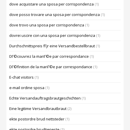
dove acquistare una sposa per corrispondenza
(1)
dove posso trovare una sposa per corrispondenza
(1)
dove trovo una sposa per corrispondenza
(1)
dovrei uscire con una sposa per corrispondenza
(1)
Durchschnittspreis fГјr eine Versandbestellbraut
(1)
DГ©couvrez la mariГ©e par correspondance
(1)
DГ©finition de la mariГ©e par correspondance
(1)
E-chat visitors
(1)
e-mail ordine sposa
(1)
Echte Versandauftragsbrautgeschichten
(1)
Eine legitime Versandbrautbraut
(2)
ekte postordre brud nettsteder
(1)
ekte postordre brudtjeneste
(1)