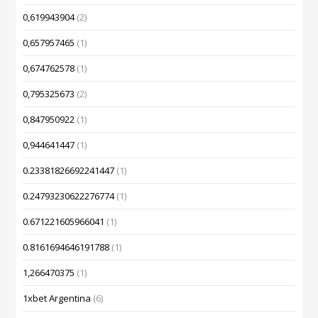
0,619943904
(2)
0,657957465
(1)
0,674762578
(1)
0,795325673
(2)
0,847950922
(1)
0,944641447
(1)
0.23381826692241447
(1)
0.24793230622276774
(1)
0.671221605966041
(1)
0.8161694646191788
(1)
1,266470375
(1)
1xbet Argentina
(6)