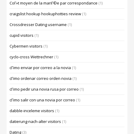
CoГ»t moyen de la mariГ©e par correspondance
(1)
craigslist hookup hookuphotties review
(1)
Crossdresser Dating username
(1)
cupid visitors
(1)
Cybermen visitors
(1)
cyclo-cross Wettrechner
(1)
cГіmo enviar por correo a la novia
(1)
cГіmo ordenar correo orden novia
(1)
cГіmo pedir una novia rusa por correo
(1)
cГіmo salir con una novia por correo
(1)
dabble-inceleme visitors
(1)
datierung-nach-alter visitors
(1)
Dating
(3)