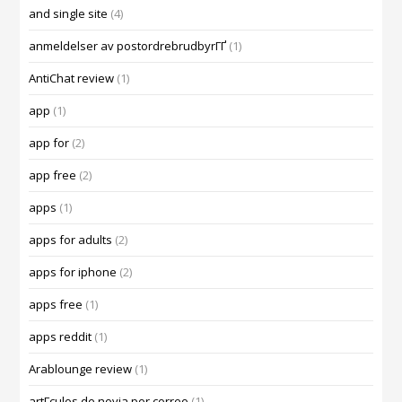
and single site
(4)
anmeldelser av postordrebrudbyrГҐ
(1)
AntiChat review
(1)
app
(1)
app for
(2)
app free
(2)
apps
(1)
apps for adults
(2)
apps for iphone
(2)
apps free
(1)
apps reddit
(1)
Arablounge review
(1)
artГ­culos de novia por correo
(1)