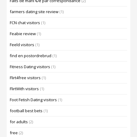
Faits de mariГ©e par correspondance
(2)
farmers dating site review
(1)
FCN chat visitors
(1)
Feabie review
(1)
Feeld visitors
(1)
find en postordrebrud
(1)
Fitness Dating visitors
(1)
Flirt4free visitors
(1)
FlirtWith visitors
(1)
Foot Fetish Dating visitors
(1)
football best bets
(1)
for adults
(2)
free
(2)