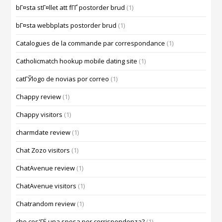
bГ¤sta stГ¤llet att fГҐ postorder brud
(1)
bГ¤sta webbplats postorder brud
(1)
Catalogues de la commande par correspondance
(1)
Catholicmatch hookup mobile dating site
(1)
catГЎlogo de novias por correo
(1)
Chappy review
(1)
Chappy visitors
(1)
charmdate review
(1)
Chat Zozo visitors
(1)
ChatAvenue review
(1)
ChatAvenue visitors
(1)
Chatrandom review
(1)
che cos'ГЁ una sposa per corrispondenza?
(1)