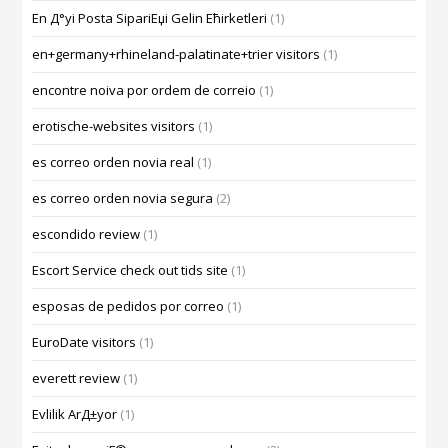
En Д°yi Posta SipariЕџi Gelin Ећirketleri
(1)
en+germany+rhineland-palatinate+trier visitors
(1)
encontre noiva por ordem de correio
(1)
erotische-websites visitors
(1)
es correo orden novia real
(1)
es correo orden novia segura
(2)
escondido review
(1)
Escort Service check out tids site
(1)
esposas de pedidos por correo
(1)
EuroDate visitors
(1)
everett review
(1)
Evlilik ArД±yor
(1)