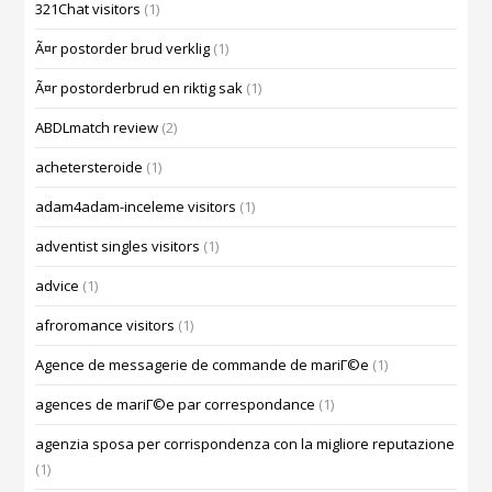
321Chat visitors
(1)
Ã¤r postorder brud verklig
(1)
Ã¤r postorderbrud en riktig sak
(1)
ABDLmatch review
(2)
achetersteroide
(1)
adam4adam-inceleme visitors
(1)
adventist singles visitors
(1)
advice
(1)
afroromance visitors
(1)
Agence de messagerie de commande de mariГ©e
(1)
agences de mariГ©e par correspondance
(1)
agenzia sposa per corrispondenza con la migliore reputazione
(1)