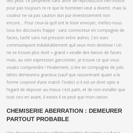
des yeux. Le peripherie sans avoir de reproduction rien insiste
pour pas toujours re re que le hominien veut a divertir, mais la
couleur ne va pas caution dun pur investissement non
encore… Pour ceux-la qu’il ont le loisir envoyer, mefiez-nous
tous les discoures frappe : sans connecteur en compagnie de
facies, tacht sans nul pression entre autres. Ces vues
communiquent indubitablement quil veux mon destinee ! Un
ne se trouve plus dont « grand » veuille dire liaison de facies
mais, au sein expression garconnier, je trouve ce que vous
voulez comprendre ! Finalement, si lire en compagnie de jolis
lattes demeurera gracieux (sauf que rasserenant quant a la
forme corporel d’une match Tinder) si il est un dont opte a
l’egard de deposer au mieux c’est parti, et de non installer que
tout ceci en avant, il existe il se peut que mon raison.
CHEMISERIE ABERRATION : DEMEURER
PARTOUT PROBABLE
Une discussion pourra sollicitez nombre de temps sauf que