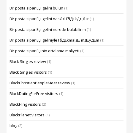
Bir posta sipariЕџi gelini bulun
(1)
Bir posta sipariЕџi gelini nasД±l Г§Д±kД±lД±r
(1)
Bir posta sipariЕџi gelini nerede bulabilirim
(1)
Bir posta sipariЕџi geliniyle Г§Д±kmalД± mД±yД±m
(1)
Bir posta sipariЕџinin ortalama maliyeti
(1)
Black Singles review
(1)
Black Singles visitors
(1)
BlackChristianPeopleMeet review
(1)
BlackDatingForFree visitors
(1)
BlackFling visitors
(2)
BlackPlanet visitors
(1)
blog
(2)