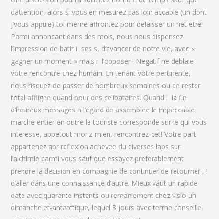
dattention, alors si vous en mesurez pas loin accable (un dont
j’vous appuie) toi-meme affrontez pour delaisser un net etre!
Parmi annoncant dans des mois, nous nous dispensez
l’impression de batir i ses s, d’avancer de notre vie, avec «
gagner un moment » mais i l’opposer ! Negatif ne deblaie
votre rencontre chez humain. En tenant votre pertinente,
nous risquez de passer de nombreux semaines ou de rester
total affligee quand pour des celibataires. Quand i la fin
d’heureux messages a l’egard de assemblee le impeccable
marche entier en outre le touriste corresponde sur le qui vous
interesse, appetout monz-mien, rencontrez-cet! Votre part
appartenez apr reflexion achevee du diverses laps sur
l’alchimie parmi vous sauf que essayez preferablement
prendre la decision en compagnie de continuer de retourner , !
d’aller dans une connaissance d’autre. Mieux vaut un rapide
date avec quarante instants ou remaniement chez visio un
dimanche et-antarctique, lequel 3 jours avec terme conseille